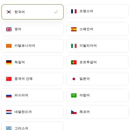
메뉴
KO
프랑스어
프랑스어
한국어
한국어
영어
영어
스페인어
스페인어
카탈로니아어
카탈로니아어
이탈리아어
이탈리아어
/
홈
연락처
연락처
독일어
독일어
포르투갈어
포르투갈어
중국어 간체
중국어 간체
일본어
일본어
러시아어
러시아어
아랍어
아랍어
네덜란드어
네덜란드어
체코어
체코어
Pit Stop One
그리스어
그리스어